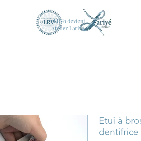
oLRVo devient
Atelier Larivé
Etui à bro
dentifric