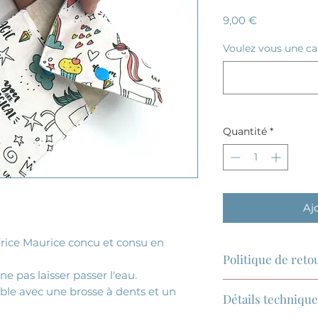
Prix
9,00 €
Voulez vous une car
Quantité
*
Aj
ifrice Maurice concu et consu en
Politique de ret
ne pas laisser passer l'eau.
Les retours et éc
sable avec une brosse à dents et un
Détails techniqu
jours après réce
même en cas d'art