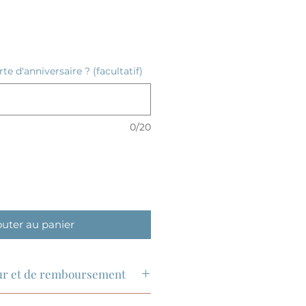
te d'anniversaire ? (facultatif)
0/20
outer au panier
our et de remboursement
hanges sont acceptés sous 14