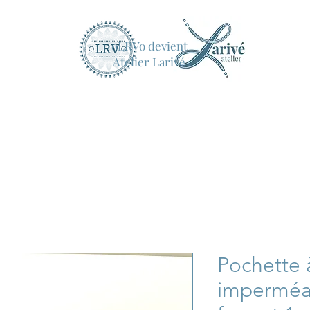
oLRVo devient
Atelier Larivé
Pochette à
imperméa