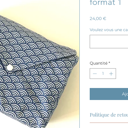
format 1
Prix
24,00 €
Voulez vous une car
Quantité
*
Aj
Politique de ret
Les retours et éc