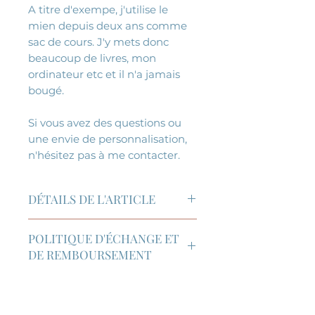
A titre d'exempe, j'utilise le
mien depuis deux ans comme
sac de cours. J'y mets donc
beaucoup de livres, mon
ordinateur etc et il n'a jamais
bougé.
Si vous avez des questions ou
une envie de personnalisation,
n'hésitez pas à me contacter.
DÉTAILS DE L'ARTICLE
Sac Cabas: Socle en simili cuir,
POLITIQUE D'ÉCHANGE ET
extérieur en coton (bachette ou
DE REMBOURSEMENT
cretonne thermocollée),
doublure en cretonne de coton,
Retour et échange acceptés
poche en cretonne de coton,
POLITIQUE DE LIVRAISON
sous 14 jours après la réception
poche zippée, anses en sangle
du paquet. Frais de port à la