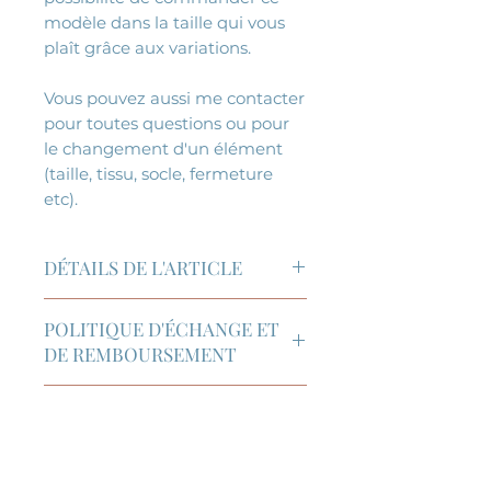
modèle dans la taille qui vous
plaît grâce aux variations.
Vous pouvez aussi me contacter
pour toutes questions ou pour
le changement d'un élément
(taille, tissu, socle, fermeture
etc).
DÉTAILS DE L'ARTICLE
Trousse cousue main en France:
POLITIQUE D'ÉCHANGE ET
tissu extérieur en coton, socle
DE REMBOURSEMENT
en suédine ou en simili cuir
selon le modèle, fermeture
Retour et échange acceptés
métallique ou polyester selon le
POLITIQUE DE LIVRAISON
sous 14 jours après la réception
modèle et doublure en
du paquet. Frais de port à la
cretonne de coton.
Lettre suivie: livraison sous 3 à 5
charge du client sauf si article
Expédition et livraison
jours après envoi