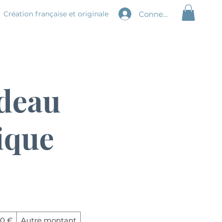
Connexion
Création
française et originale
adeau
ique
0 €
Autre montant