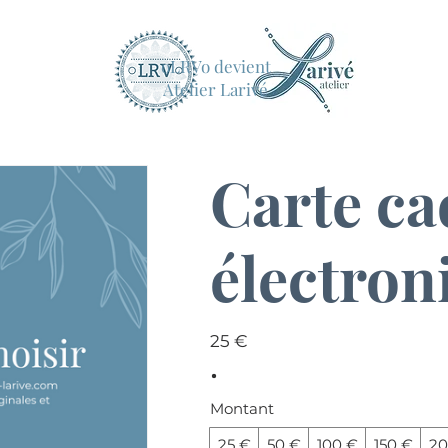
oLRVo devient
Atelier Larivé
Carte c
électron
25 €
Montant
25 €
50 €
100 €
150 €
20