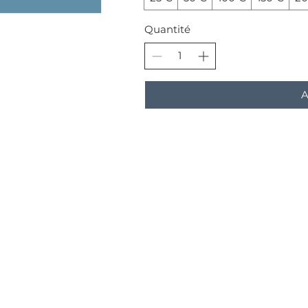
Quantité
A
© 2024 Atelier Larivé