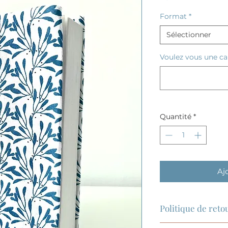
Format
*
Sélectionner
Voulez vous une car
Quantité
*
Aj
Politique de ret
Les retours et éc