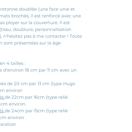
 cretonne doublée (une face unie et
rmats brochés, il est renforcé avec une
s ployer sur la couverture. Il est
tissu, doublure, personnalisation
 n'hésitez pas à me contacter ! Toute
n sont présentées sur la âge
n 4 tailles :
e d'environ 18 cm par 11 cm avec un
chés de 20 cm par 13 cm (type Hugo
cm environ
iés
de 22cm par 16cm (type relié
8cm environ.
iés
de 24cm par 15cm (type relié
 cm environ
paration