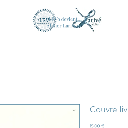
oLRVo devient
Atelier Larivé
Couvre liv
Prix
15,00 €