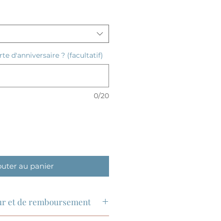
te d'anniversaire ? (facultatif)
0/20
outer au panier
our et de remboursement
hanges sont acceptés sous 14